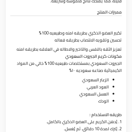
قليلة، مما يمنحك نتائج ملموسة وسريعة.
مميزات المنتج
تكبير العضو الذكري بطريقه امنه وطبيعيه 100%
تحسين وتقويه الانتصاب بطريقه فعاله
تعزيز الثقه بالنفس والتاخير والاطاله في العلاقه بطريقه امنه
مكونات كريم الجبروت السعودي
الجبروت السعودي بمستخلصات طبيعيه 100% خالي من المواد
الكيميائية صناعه سعوديه ١٠٠%
الزعتر السعودي
العود العربي
العسل السعودي
الودك
طريقه الاستخدام :
1. يُدهن الكريم على العضو الذكري بالكامل.
2. يُترك لمدة 10 دقائق، ثم يُغسل.