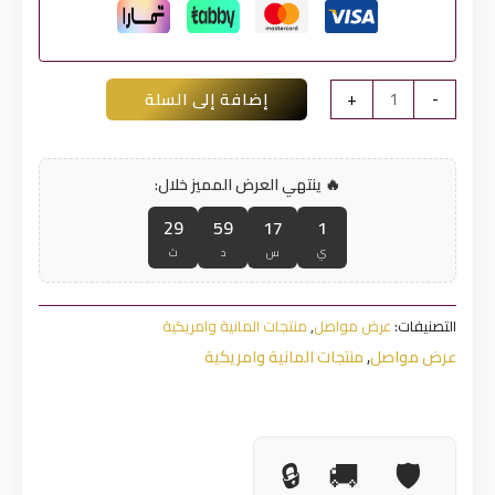
كمية
-
+
إضافة إلى السلة
كريم
الجبروت
السعودي
🔥 ينتهي العرض المميز خلال:
الاصلي
28
59
17
1
ي
س
د
ث
التصنيفات:
عرض مواصل
,
منتجات المانية وامريكية
عرض مواصل
,
منتجات المانية وامريكية
🔒
🚚
🛡️