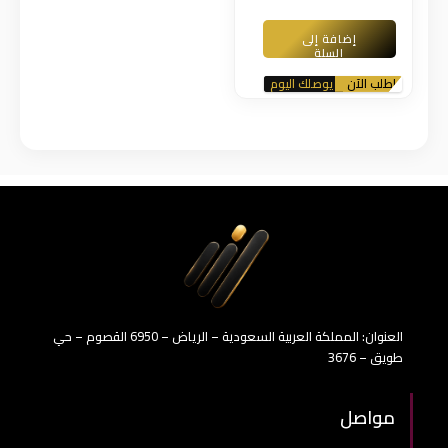
إضافة إلى
السلة
اطلب الآن
اطلب الآن
يوصلك اليوم
يوصلك اليوم
العنوان: المملكة العربية السعودية – الرياض – 6950 القصوم – حي
طويق – 3676
مواصل