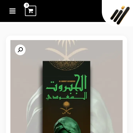
خطي
لى
لمحتوى