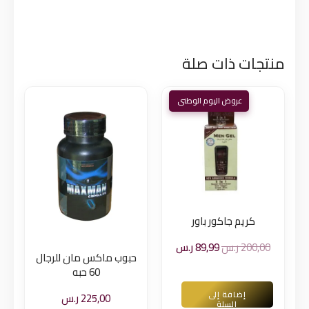
منتجات ذات صلة
كريم جاكور باور
السعر
السعر
200,00
ر.س
89,99
ر.س
حبوب ماكس مان للرجال
الأصلي
الحالي
60 حبه
هو:
هو:
200,00 ر.س.
89,99 ر.س.
إضافة إلى
225,00
ر.س
السلة