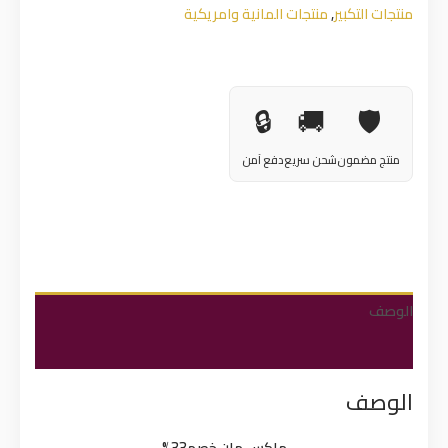
منتجات التكبير
,
منتجات المانية وامريكية
🔒
🚚
🛡️
منتج مضمون
شحن سريع
دفع آمن
الوصف
Reviews (0)
الوصف
ماكس مان خصم33%