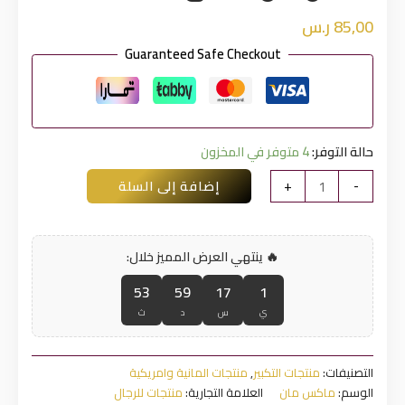
85,00
ر.س
Guaranteed Safe Checkout
حالة التوفر:
4 متوفر في المخزون
كمية
-
+
إضافة إلى السلة
ماكس
مان
الاصلى
🔥 ينتهي العرض المميز خلال:
53
59
17
1
ي
س
د
ث
التصنيفات:
منتجات التكبير
,
منتجات المانية وامريكية
الوسم:
ماكس مان
العلامة التجارية:
منتجات للرجال