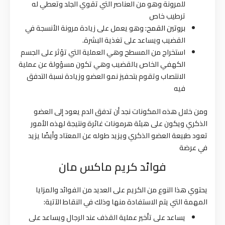
للمرونة وهو من العناصر التي تقوي الجلد وتعطي له
ترطيب خاص
بروتين القمح:
وهو يعمل على زيادة مرونة الأنسجة في
القضيب ويساعد على تغذية البشرة.
استخراج من المسطح وهي العملية التي تؤثر على الجسم
الكهفي الخاص بالقضيب وهي تكون مسؤولة عن عملية
الانتصاب وتقوم بتحفيز نمو العضو وزيادة نسبة التدفق
فيه
ومن خلال هذه المكونات نجد أن تدفق الدم يعود إلى العضو
الذكري ويكون على هيئة هرمونات غائرة ونتيجة لهذه الأمور
تعود طبيعة العضو الذكري ويزيد طوله عن المعتاد وأيضًا يزيد
في عرضة
فوائد كريم ماكس مان
يحتوي هذا النوع من الكريم على العديد من الفوائد والمزايا
المهمة التي يتم الاستفادة منها وذلك في النقاط الآتية:
يساعد على تأخير عملية القذف عند الرجال ويساعد على