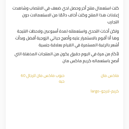
كنت استعمال منتج أخر وحصل لدي ضعف في الانتصاب وشاهدت
إعلانات هذا المنتج وكنت أخاف دائمًا من الاستعمالات دون
التجارب
ولكن أخذت التحدي واستعملته لمدة أسبوعين ولاحظت النتيجة
وها أنا أقوم بالاستمرار عليه وأصبح حياتي الزوجية أفضل وبدأت
أشعر بالرغبة المستمرة في القيام بعلاقة جنسية
لأكثر من مرة في اليوم حقيق يكون من المنتجات المذهلة التي
أنصح باستعماله كريم ماكس مان
ماكس مان
حبوب ماكس مان للرجال 60
حبه
كريم-لارجو-largo